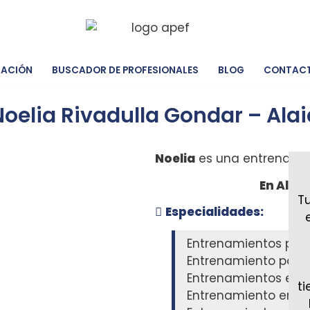
IACIÓN
BUSCADOR DE PROFESIONALES
BLOG
CONTAC
Noelia Rivadulla Gondar – Alai
Noelia
es una entrenador
En Alai
T
Especialidades:
Entrenamientos per
Entrenamiento para
Entrenamientos espec
t
Entrenamiento en 