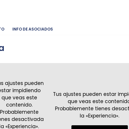
TO
INFO DE ASOCIADOS
a
a personal con muchísima experiencia.
a saúde cuidamos de ti
us ajustes pueden
estar impidiendo
Tus ajustes pueden estar imp
que veas este
sonales
que veas este contenido
contenido.
 grupos reducidos
Probablemente tienes desac
Probablemente
íficos para ciclistas y corredores
la «Experiencia».
ienes desactivada
embarazo
la «Experiencia».