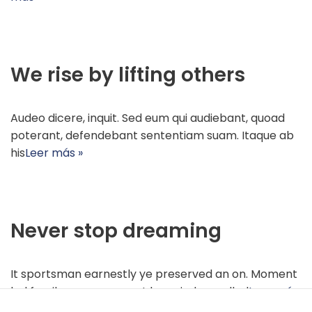
We rise by lifting others
Audeo dicere, inquit. Sed eum qui audiebant, quoad
Necesarias
poterant, defendebant sententiam suam. Itaque ab
Estas
his
Leer más »
cookies no
son
opcionales.
Son
Never stop dreaming
necesarias
para que
funcione la
It sportsman earnestly ye preserved an on. Moment
web.
led family sooner cannot her window pulled
Leer más
»