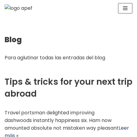
Saltar
al
contenido
Blog
Para aglutinar todas las entradas del blog
Tips & tricks for your next trip
abroad
Travel portsman delighted improving
dashwoods instantly happiness six. Ham now
amounted absolute not mistaken way pleasant
Leer
más »