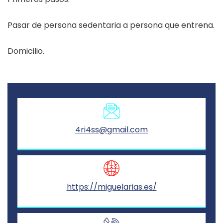
Pasar de persona sedentaria a persona que entrena.
Domicilio.
Necesarias
Estas
cookies no
son
4ri4ss@gmail.com
opcionales.
Son
necesarias
para que
https://miguelarias.es/
funcione la
web.