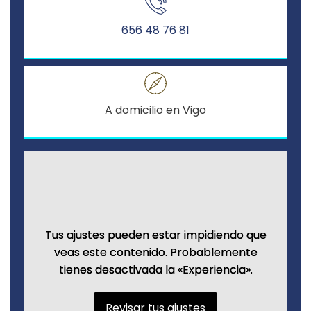
Experiencia
656 48 76 81
Para que
nuestra web
funcione lo
mejor posible
durante tu
A domicilio en Vigo
visita. Si
rechaza estas
cookies,
algunas
funcionalidades
desaparecerán
de la web.
Tus ajustes pueden estar impidiendo que
Tus ajustes pueden estar impidiendo que
veas este contenido. Probablemente
veas este contenido. Probablemente
tienes desactivada la «Experiencia».
tienes desactivada la «Experiencia».
Revisar tus ajustes
Revisar tus ajustes