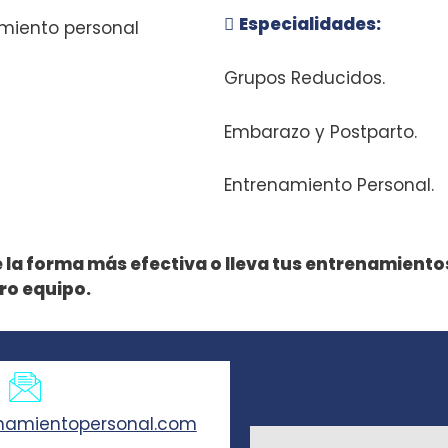
Especialidades:
Grupos Reducidos.
Embarazo y Postparto.
Necesarias
Entrenamiento Personal.
Estas
cookies no
son
 la forma más efectiva o lleva tus entrenamientos 
opcionales.
ro equipo.
Son
necesarias
para que
funcione la
web.
enamientopersonal.com