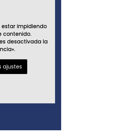
 estar impidiendo
 estar impidiendo
e contenido.
e contenido.
es desactivada la
es desactivada la
ncia».
ncia».
s ajustes
s ajustes