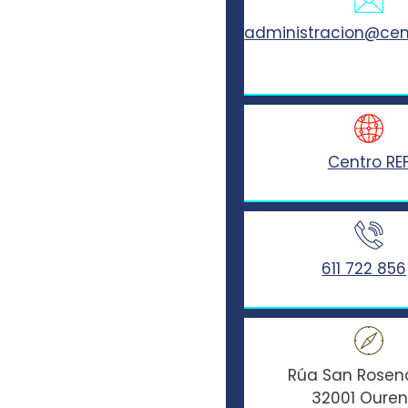
administracion@cen
Centro RE
611 722 856
Rúa San Rosend
32001 Oure