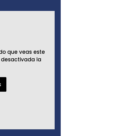
ndo que veas este
ndo que veas este
 desactivada la
 desactivada la
s
s