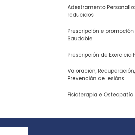
Adestramento Personaliz
reducidos
Prescripción e promoción 
Saudable
Necesarias
Prescripción de Exercicio 
Estas
cookies no
Valoración, Recuperación
son
Prevención de lesións
opcionales.
Son
Fisioterapia e Osteopatía
necesarias
para que
funcione la
web.