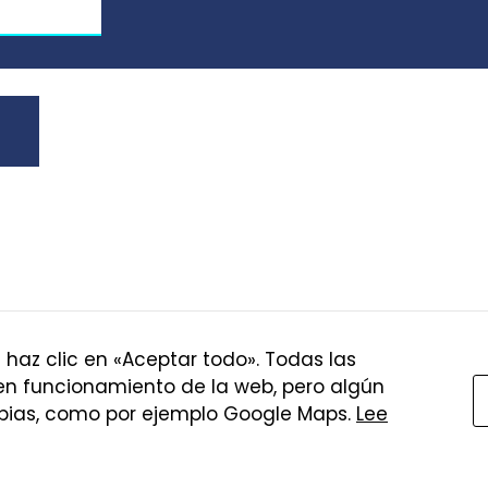
haz clic en «Aceptar todo». Todas las
uen funcionamiento de la web, pero algún
APEF
ropias, como por ejemplo Google Maps.
Lee
iación Profesional de Educadores y Centros de Entrenamiento Personal
apefgalicia@gmail.com
AlendaWeb
|
Sobre esta web