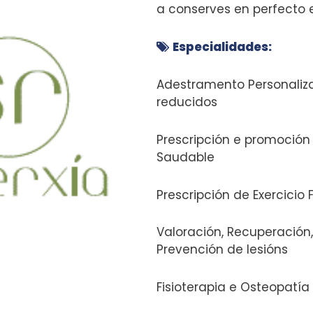
a conserves en perfecto eq
Especialidades:
Adestramento Personaliz
reducidos
Necesarias
Prescripción e promoción 
Estas
Saudable
cookies no
son
Prescripción de Exercicio 
opcionales.
Son
Valoración, Recuperación
necesarias
Prevención de lesións
para que
funcione la
Fisioterapia e Osteopatía
web.