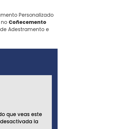
amento Personalizado
; no
Coñecemento
 de Adestramento e
do que veas este
do que veas este
 desactivada la
 desactivada la