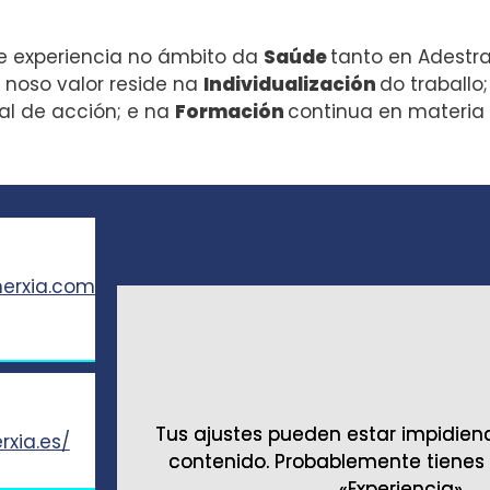
Experiencia
e experiencia no ámbito da
Saúde
tanto en Adestr
Para que
o noso valor reside na
Individualización
do traballo
nuestra web
l de acción; e na
Formación
continua en materia
funcione lo
mejor posible
durante tu
visita. Si
rechaza estas
cookies,
erxia.com
algunas
funcionalidades
desaparecerán
de la web.
Tus ajustes pueden estar impidien
Tus ajustes pueden estar impidien
rxia.es/
contenido. Probablemente tienes
contenido. Probablemente tienes
«Experiencia».
«Experiencia».