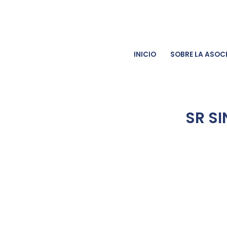
Saltar
al
contenido
INICIO
SOBRE LA ASOC
SR SI