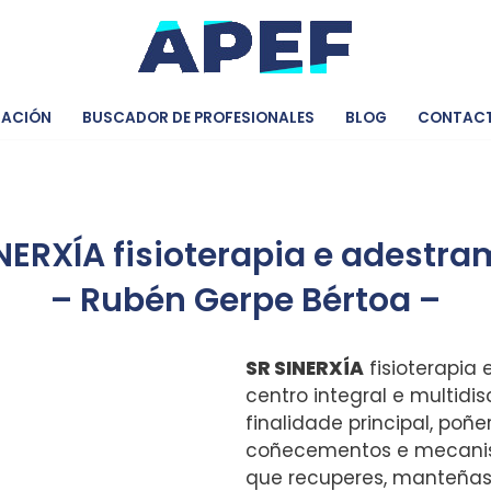
IACIÓN
BUSCADOR DE PROFESIONALES
BLOG
CONTAC
NERXÍA fisioterapia e adestr
– Rubén Gerpe Bértoa –
SR SINERXÍA
fisioterapia
centro integral e multidi
finalidade principal, poñe
coñecementos e mecanis
que recuperes, manteñas